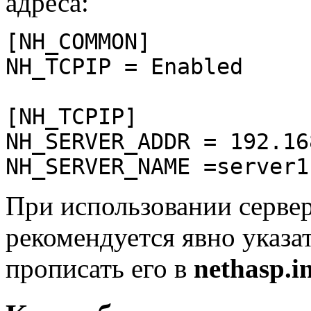
адреса:
[NH_COMMON]
NH_TCPIP = Enabled
[NH_TCPIP]
NH_SERVER_ADDR = 192.16
NH_SERVER_NAME =server1
При использовании сервер
рекомендуется явно указа
прописать его в
nethasp.in