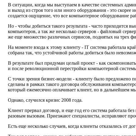
В ситуации, когда мы выступаем в качестве системных админ
и выход из строя того или иного оборудования - это скорее 
создается ощущение, что все компьютерное оборудование раб
Но - чтобы добиться такого результата - часто приходится 
компьютеров, а так же несколько серверов - файловый серве
же еще множество различных сервисов, поднятых на трех фи
На моменте входа к этому клиенту - IT система работала кр
собрана так, что устойчивой работы добиться было невозмо
В результате был придуман целый проект - как скомпоновать
и после революционной перестройки компьютерной системы 
С точки зрения бизнес-модели - клиенту было предложено 
сделаны в рамках такого договора обслуживания компьютеров
который ежемесячно оплачивает клиент, но в дальнейшем м
Однако, случился кризис 2008 года.
Клиент прервал договор, и еще год его система работала бе
разовым вызовам. Приезжают специалисты, исправляют пробл
Есть еще несколько случаев, когда клиенты отказались от до