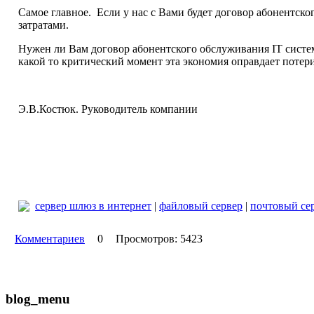
Самое главное. Если у нас с Вами будет договор абонентског
затратами.
Нужен ли Вам договор абонентского обслуживания IT системы
какой то критический момент эта экономия оправдает потери
Э.В.Костюк. Руководитель компании
сервер шлюз в интернет
|
файловый сервер
|
почтовый се
Комментариев
0
Просмотров: 5423
blog_menu