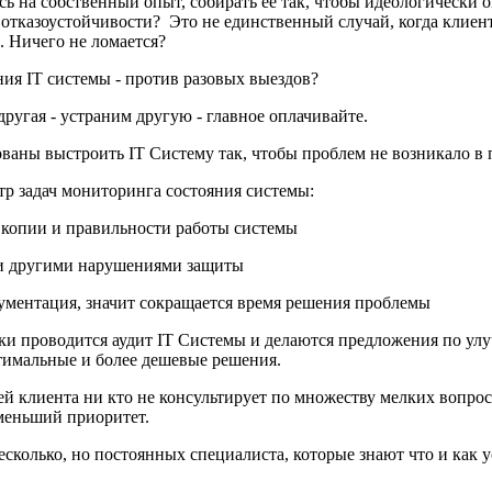
ясь на собственный опыт, собирать ее так, чтобы идеологически 
тказоустойчивости? Это не единственный случай, когда клиент го
. Ничего не ломается?
ия IT системы - против разовых выездов?
другая - устраним другую - главное оплачивайте.
аны выстроить IT Систему так, чтобы проблем не возникало в п
р задач мониторинга состояния системы:
 копии и правильности работы системы
 и другими нарушениями защиты
ументация, значит сокращается время решения проблемы
и проводится аудит IT Системы и делаются предложения по улу
тимальные и более дешевые решения.
ей клиента ни кто не консультирует по множеству мелких вопросо
именьший приоритет.
 несколько, но постоянных специалиста, которые знают что и как