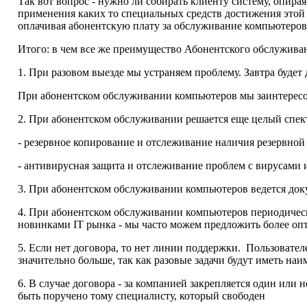
Так вот вопрос - нужно ли собирать клиенту систему, опира
применения каких то специальных средств достижения этой о
оплачивая абонентскую плату за обслуживание компьютеров
Итого: в чем все же преимущество Абонентского обслуживан
1. При разовом выезде мы устраняем проблему. Завтра будет 
При абонентском обслуживании компьютеров мы заинтересов
2. При абонентском обслуживании решается еще целый спект
- резервное копирование и отслеживание наличия резервной
- антивирусная защита и отслеживание проблем с вирусами
3. При абонентском обслуживании компьютеров ведется док
4. При абонентском обслуживании компьютеров периодическ
новинками IT рынка - мы часто можем предложить более оп
5. Если нет договора, то нет линии поддержки. Пользовател
значительно больше, так как разовые задачи будут иметь на
6. В случае договора - за компанией закрепляется один или
быть поручено тому специалисту, который свободен