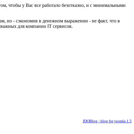
 том, чтобы у Вас все работало безотказно, и с минимальными
м, но - сэкономив в денежном выражении - не факт, что в
х важных для компании IT сервисов.
IDOBlog - blog for joomla 1.5