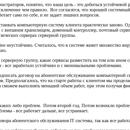
истраторов, понятно, что наша цель - это добиться устойчивой 
исключение чем правило. Все согласятся, что хороший системный
отает само по себе, и не задает лишних вопросов.
выстаивать компьютерную систему клиента практически заново. Од
р с внешним хранилищем, доменный контроллер, почтовый сервер
зических серверах серверной группы.
айне неустойчиво. Считалось, что в системе живет множество ви
жно.
 серверную группу, какие сервисы разместить на том или ином с
- все заработало устойчиво и с минимальными проблемами.
подписать договор на абонентское обслуживание компьютерной с
. Предполагалось, что на старте работы с клиентом мы продела
ы сможем выполнять меньший объем работ, при этом получая фи
з каких либо проблем. Потом второй год. Потом возникли проблем
емы - все работает дальше, все устраивает.
говора абонентского обслуживания IT системы, так как все работа